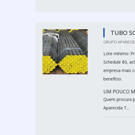
TUBO S
GRUPO APARECID
Lote mínimo: P
Schedule 80, ac
empresa mais c
benefício.
UM POUCO MA
Quem procura p
Aparecida T...