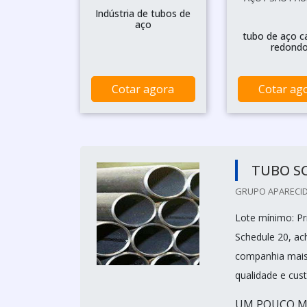
Indústria de tubos de
aço
tubo de aço c
redond
Cotar agora
Cotar ag
TUBO S
GRUPO APARECID
Lote mínimo: P
Schedule 20, ac
companhia mais
qualidade e cust
UM POUCO MA