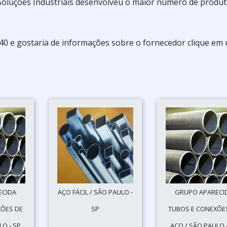
ta Soluções Industriais desenvolveu o maior número de produ
40 e gostaria de informações sobre o fornecedor clique em
ECIDA
AÇO FÁCIL / SÃO PAULO -
GRUPO APARECI
XÕES DE
SP
TUBOS E CONEXÕE
LO - SP
AÇO / SÃO PAULO 