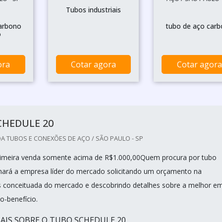
Tubos industriais
arbono
tubo de aço car
o
ora
Cotar agora
Cotar agora
CHEDULE 20
A TUBOS E CONEXÕES DE AÇO / SÃO PAULO - SP
rimeira venda somente acima de R$1.000,00Quem procura por tubo
hará a empresa líder do mercado solicitando um orçamento na
 conceituada do mercado e descobrindo detalhes sobre a melhor e
o-benefício.
IS SOBRE O TUBO SCHEDULE 20