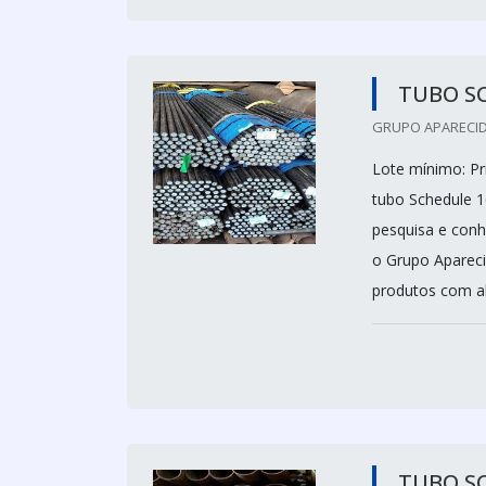
TUBO S
GRUPO APARECID
Lote mínimo: P
tubo Schedule 1
pesquisa e conh
o Grupo Aparec
produtos com alt
TUBO S