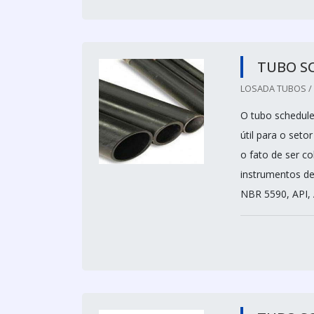
TUBO S
LOSADA TUBOS / 
O tubo schedule
útil para o seto
o fato de ser co
instrumentos de
NBR 5590, API, 