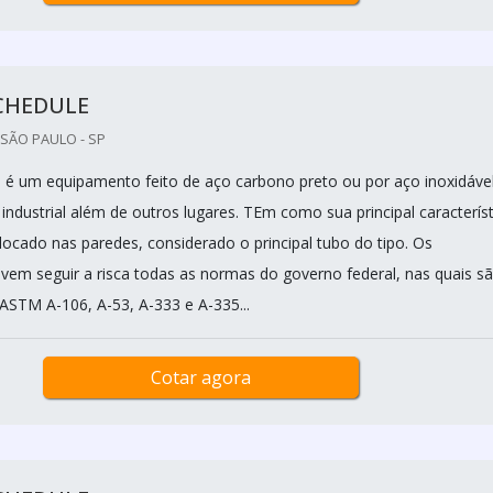
CHEDULE
SÃO PAULO - SP
 é um equipamento feito de aço carbono preto ou por aço inoxidável
r industrial além de outros lugares. TEm como sua principal característ
locado nas paredes, considerado o principal tubo do tipo. Os
vem seguir a risca todas as normas do governo federal, nas quais sã
ASTM A-106, A-53, A-333 e A-335...
Cotar agora