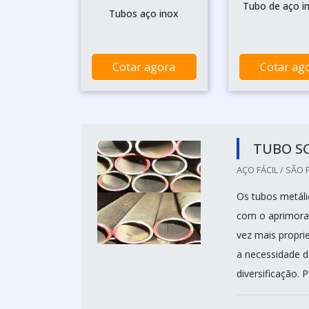
Tubo de aço i
Tubos aço inox
Cotar agora
Cotar ag
TUBO S
AÇO FÁCIL / SÃO 
Os tubos metáli
com o aprimora
vez mais propri
a necessidade d
diversificação. 