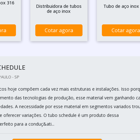
nox 316
Distribuidora de tubos
Tubo de aço inox
de aço inox
ora
Cotar agora
Cotar agora
CHEDULE
PAULO - SP
cos hoje compõem cada vez mais estruturas e instalações. Isso por
mento das tecnologias de produção, esse material vem ganhando c
edades. A necessidade por esse material em segmentos variados tro
e oferecer variações. O tubo schedule é um produto dessa
Perfeito para a conduç&ati...