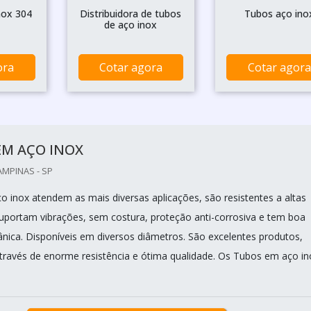
nox 304
Distribuidora de tubos
Tubos aço ino
de aço inox
ora
Cotar agora
Cotar agora
EM AÇO INOX
AMPINAS - SP
 inox atendem as mais diversas aplicações, são resistentes a altas
uportam vibrações, sem costura, proteção anti-corrosiva e tem boa
ânica. Disponíveis em diversos diâmetros. São excelentes produtos,
través de enorme resistência e ótima qualidade. Os Tubos em aço in