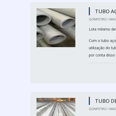
TUBO AÇ
GONPETRO / MACA
Lote mínimo deve
Com o tubo aço 
utilização do t
por conta disso 
TUBO DE
GONPETRO / MACA