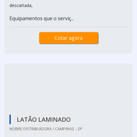
matéria prima bruta em peça de molde. A forma de peça
final será igual ao molde que foi fixado no torno. É de
extrema importância que o consumidor procure uma boa
empresa para realizar o processo, pois assim, toda e
qualquer possibilidade de falha durante a performance é
descartada,
Equipamentos que o serviç...
Cotar agora