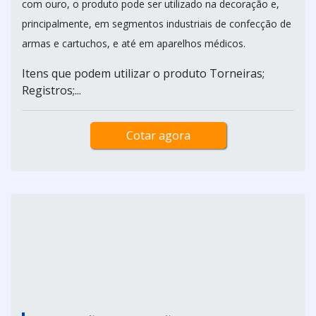
LUNAMETAIS / SÃO PAULO - SP
A bucha de latão é um material muito resistente à
corrosão, oferece uma diversidade de ligas compostas de
cobre e zinco. Devido ao seu tom semelhante parecido
com ouro, o produto pode ser utilizado na decoração e,
principalmente, em segmentos industriais de confecção de
armas e cartuchos, e até em aparelhos médicos.
Itens que podem utilizar o produto Torneiras;
Registros;...
Cotar agora