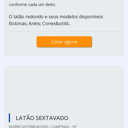
O latão redondo é um metal com grande variedade de
ligas, sua composição leva zinco e cobre, oferecendo uma
estrutura muito resistente à corrosão. O produto está
entre as matérias-primas mais utilizadas em todo o
mundo, e possui diversos modelos, variando seu preço
conforme cada um deles.
O latão redondo e seus modelos disponíveis
Bobinas; Anéis; Conex&otild...
Cotar agora