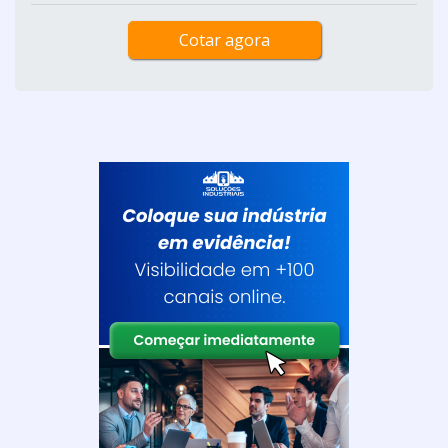
circulares, planos e com furo central. Além disso, a arruela
de latão pode ser desenvolvida mediante normas técnicas
ou fabricada de acordo com a necessidade do projeto.
...
Cotar agora