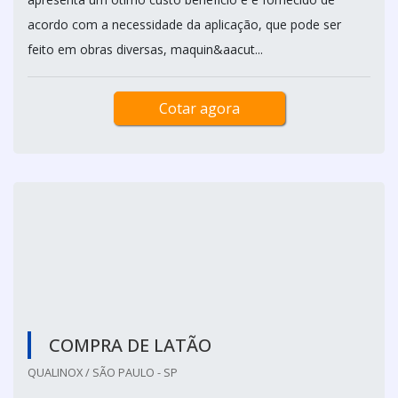
NOBRE DISTRIBUIDORA / CAMPINAS - SP
Grande São Paulo, Campinas e até 400 km da região
O latão em barra apresenta uma excelente resistência à
tração, corrosão e oxidação. Além disso, o produto
apresenta um ótimo custo benefício e é fornecido de
acordo com a necessidade da aplicação, que pode ser
feito em obras diversas, maquin&aacut...
Cotar agora