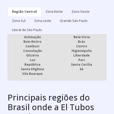
Regiões onde a El Tubos
atende :
Região Central
Zona Norte
Zona Oeste
Zona Sul
Zona Leste
Grande São Paulo
Litoral de São Paulo
Aclimação
Bela Vista
Bom Retiro
Brás
Cambuci
Centro
Consolação
Higienópolis
Glicério
Liberdade
Luz
Pari
República
Santa Cecília
Santa Efigênia
Sé
Vila Buarque