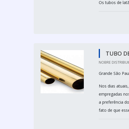
Os tubos de latã
TUBO D
NOBRE DISTRIBUI
Grande São Paul
Nos dias atuais
empregadas nos 
a preferência d
fato de que esse