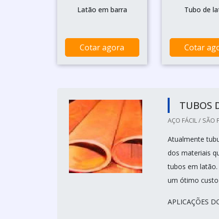
Latão em barra
Tubo de la
Cotar agora
Cotar ag
TUBOS 
AÇO FÁCIL / SÃO 
Atualmente tubu
dos materiais q
tubos em latão.
um ótimo custo 
APLICAÇÕES D