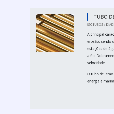
TUBO D
ISOTUBOS / DIAD
A principal cara
erosão, sendo 
estações de águ
a fio. Dobramen
velocidade.
O tubo de latão
energia e marinh