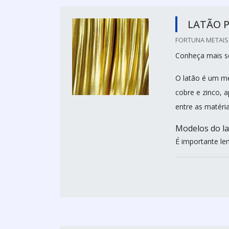
LATÃO 
FORTUNA METAIS 
Conheça mais so
O latão é um me
cobre e zinco, 
entre as matéri
Modelos do l
É importante le