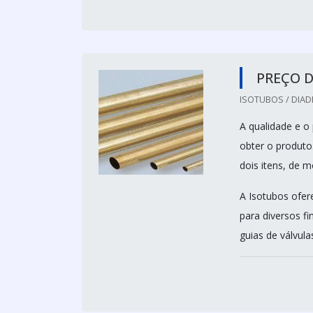
PREÇO D
ISOTUBOS / DIAD
A qualidade e o
obter o produto
dois itens, de 
A Isotubos ofer
para diversos f
guias de válvulas